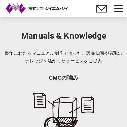
t
o
g
Manuals & Knowledge
g
l
e
長年にわたるマニュアル制作で培った、製品知識や表現の
n
ナレッジを活かしたサービスをご提案
a
v
CMCの強み
i
g
a
t
i
o
n