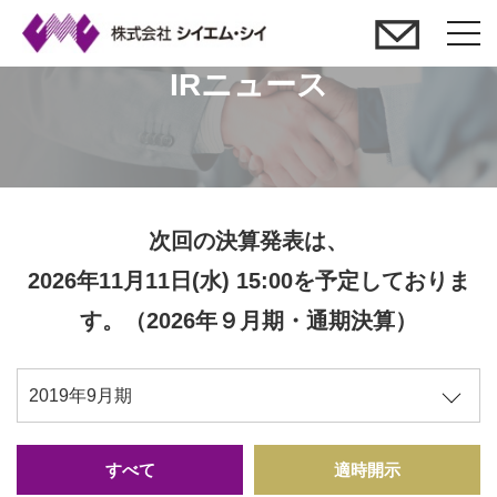
t
o
IRニュース
g
g
l
e
n
次回の決算発表は、
a
2026年11月11日(水) 15:00を予定しておりま
v
i
す。（2026年９月期・通期決算）
g
a
t
i
o
すべて
適時開示
n