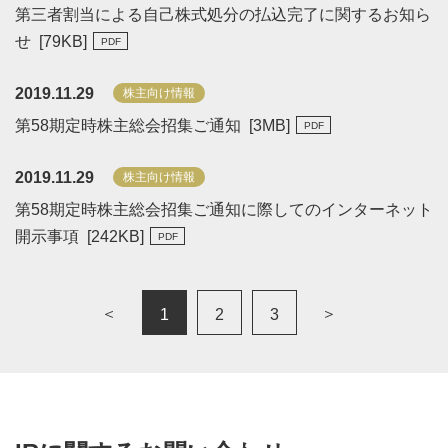
第三者割当による自己株式処分の払込完了に関するお知ら
せ [
79
KB
]
2019.11.29
株主向け情報
第58期定時株主総会招集ご通知 [
3
MB
]
2019.11.29
株主向け情報
第58期定時株主総会招集ご通知に際してのインターネット
開示事項 [
242
KB
]
＜
＞
1
2
3