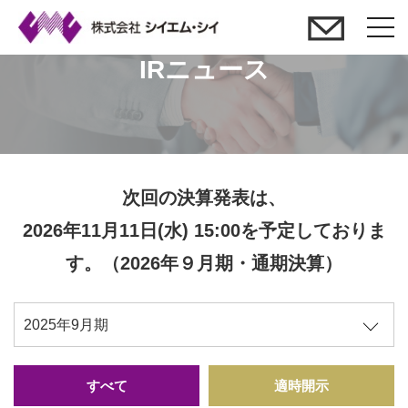
t
o
IRニュース
g
g
l
e
n
次回の決算発表は、
a
2026年11月11日(水) 15:00を予定しておりま
v
i
す。（2026年９月期・通期決算）
g
a
t
i
o
すべて
適時開示
n